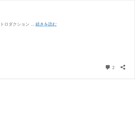
高
ントロダクション …
続きを読む
さ
制
限
1.5m！
高
輪
コメント
2
架
道
橋
へ
行
く
【祝
高
輪
ゲ
ー