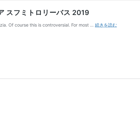
アブハジア スフミトロリーバス 2019
Sukhumi
ia. Of course this is controversial. For most …
続きを読む
trolleybus
route
map
ア
ブ
ハ
ジ
ア
ス
フ
ミ
ト
ロ
リ
ー
バ
ス