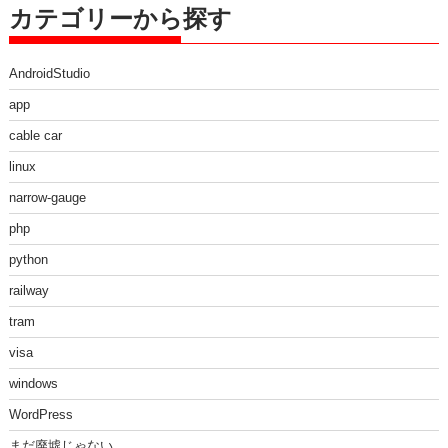
カテゴリーから探す
AndroidStudio
app
cable car
linux
narrow-gauge
php
python
railway
tram
visa
windows
WordPress
まだ廃墟じゃない