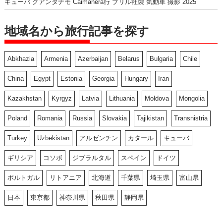
キューバ グアンタナモ Caimanera行 ブリル社製 気動車 撮影 2025
地域名から旅行記事を探す
Abkhazia
Armenia
Azerbaijan
Belarus
Bulgaria
Chile
China
Egypt
Estonia
Georgia
Hungary
Iran
Kazakhstan
Kyrgyz
Latvia
Lithuania
Moldova
Mongolia
Poland
Romania
Russia
Slovakia
Tajikistan
Transnistria
Turkey
Uzbekistan
アルゼンチン
カタール
キューバ
ギリシア
コソボ
ジブラルタル
スペイン
ドイツ
ポルトガル
リトアニア
北海道
千葉県
埼玉県
富山県
日本
東京都
神奈川県
秋田県
静岡県