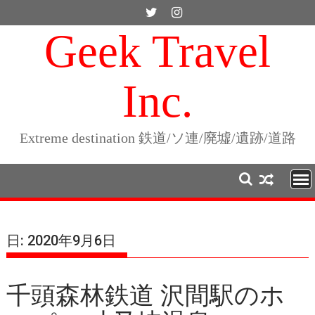
Skip
to
Geek Travel
content
Inc.
Extreme destination 鉄道/ソ連/廃墟/遺跡/道路
日:
2020年9月6日
千頭森林鉄道 沢間駅のホ