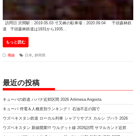
訪問日 沢間駅：2019.05.03 寸又峡の駐車場：2020.09.04 千頭森林鉄
道 千頭森林鉄道は1931から1935…
もっと読む
,
廃線
日本
静岡県
最近の投稿
キューバの鉄道 ハバナ近郊区間 2026 Artimesa Angosta
キューバ 停電＆人種差別ランキング！ 石油不足の国で
ウズベキスタン鉄道 ローカル列車 シャフリサブス カルシ ブハラ 2026
ウズベキスタン 新線開業!!! ウルグット線 2026訪問 サマルカンド近郊