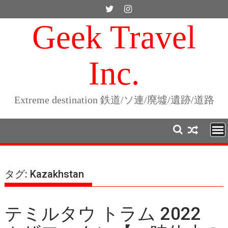
Skip
to
Geek Travel
content
Inc.
Extreme destination 鉄道/ソ連/廃墟/遺跡/道路
タグ:
Kazakhstan
テミルタウ トラム 2022