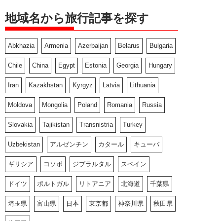
地域名から旅行記事を探す
Abkhazia
Armenia
Azerbaijan
Belarus
Bulgaria
Chile
China
Egypt
Estonia
Georgia
Hungary
Iran
Kazakhstan
Kyrgyz
Latvia
Lithuania
Moldova
Mongolia
Poland
Romania
Russia
Slovakia
Tajikistan
Transnistria
Turkey
Uzbekistan
アルゼンチン
カタール
キューバ
ギリシア
コソボ
ジブラルタル
スペイン
ドイツ
ポルトガル
リトアニア
北海道
千葉県
埼玉県
富山県
日本
東京都
神奈川県
秋田県