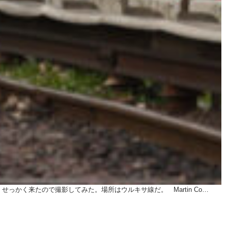
。 せっかく来たので撮影してみた。場所はウルキサ線だ。 Martin Co…