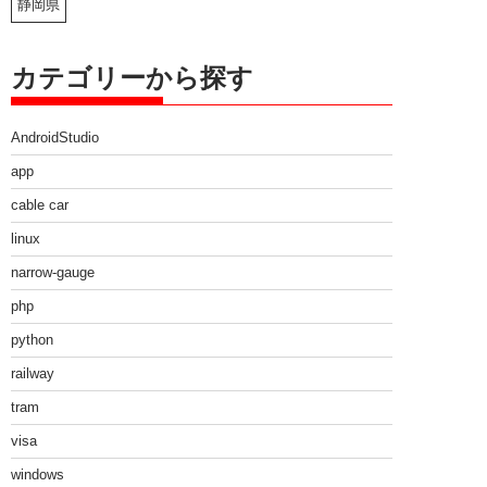
静岡県
カテゴリーから探す
AndroidStudio
app
cable car
linux
narrow-gauge
php
python
railway
tram
visa
windows