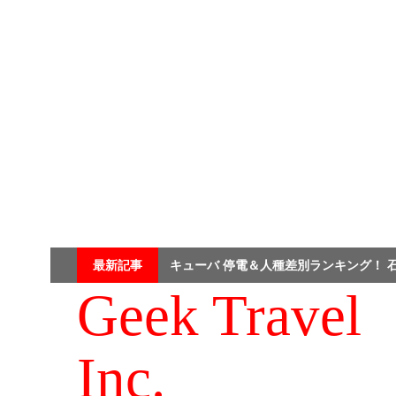
Skip
最新記事
キューバ 停電＆人種差別ランキング！ 
to
content
Geek Travel
Inc.