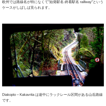
欧州では路線名が特になくて”始発駅名-終着駅名 raillway”という
ケースがしばしば見られます。
Diakopto – Kakavrita は途中にラックレール区間がある山岳路線
です。