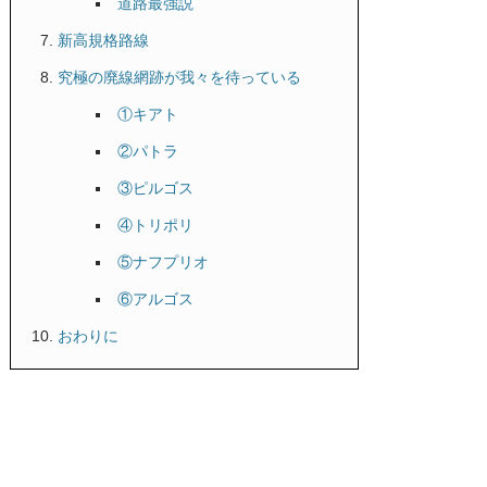
道路最強説
新高規格路線
究極の廃線網跡が我々を待っている
①キアト
②パトラ
③ピルゴス
④トリポリ
⑤ナフプリオ
⑥アルゴス
おわりに