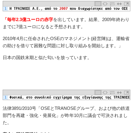
1
Η
ΤΡΑΙΝΟΣΕ
Α
.
Ε
.
,
από
το
2007
που
διαχωρίστηκε
από
τον
ΟΣΕ
Α
「毎年2.3億ユーロの赤字
を出しています。結果、2009年終わり
までに7億ユーロになると予想されます。
2010年4月に任命されたOSEのマネジメント(経営陣)は、運輸省
の助けを借りて困難な問題に対し取り組みを開始します。」
日本の国鉄末期と似た匂いを放っています。
1
Φυσικά
,
στο
συνολικό
εγχείρημα
της
εξυγίανσης
της
ΤΡΑΙΝΟΣΕ
,
法律3891/2010号「OSEとTRANOSEグループ、および他の鉄道
部門を再建・強化・発展化」が昨年10月に議会で可決されまし
た。