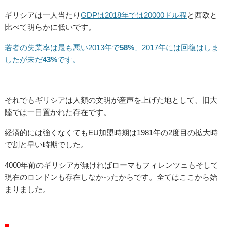
ギリシアは一人当たり
GDPは2018年では20000ドル程
と西欧と
比べて明らかに低いです。
若者の失業率は最も悪い2013年で
58%
、2017年には回復はしま
したが未だ
43%
です。
それでもギリシアは人類の文明が産声を上げた地として、旧大
陸では一目置かれた存在です。
経済的には強くなくてもEU加盟時期は1981年の2度目の拡大時
で割と早い時期でした。
4000年前のギリシアが無ければローマもフィレンツェもそして
現在のロンドンも存在しなかったからです。全てはここから始
まりました。