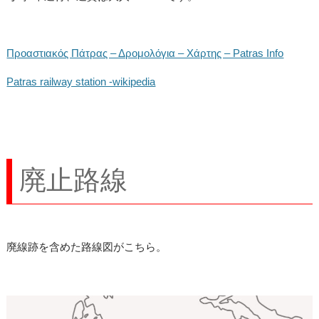
Προαστιακός Πάτρας – Δρομολόγια – Χάρτης – Patras Info
Patras railway station -wikipedia
廃止路線
廃線跡を含めた路線図がこちら。