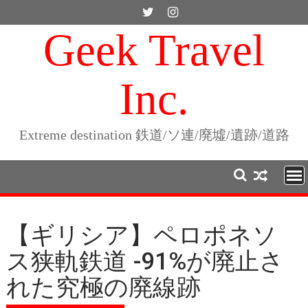
Skip
to
Geek Travel
content
Inc.
Extreme destination 鉄道/ソ連/廃墟/遺跡/道路
【ギリシア】ペロポネソ
ス狭軌鉄道 -91%が廃止さ
れた究極の廃線跡