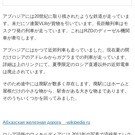
アブハジアには20世紀に取り残されたような鉄道が走っていま
す。未だにソ連製VL8が貨物を引いています。長距離列車はモ
スクワ発の列車が走っています。これはRZDのディーゼル機関
車が牽引します。
アブハジアにはかつて近郊列車も走っていました。現在夏の間
だけロシアのアドレルからガグラまでの列車が走っています。
詳細は上のリンクにて。夏季限定のロシア直通以外の近郊電車
は廃止されています。
そのため途中には廃駅が数多く存在します。廃駅にはホームと
屋根だけの小さな物から、駅舎がある大きな物まであります。
そのうちいくつかを回ってみました。
Абхазская железная дорога -wikipedia ru
ロシア語版のウィキペディアには 2011年の写真で流線形エレク