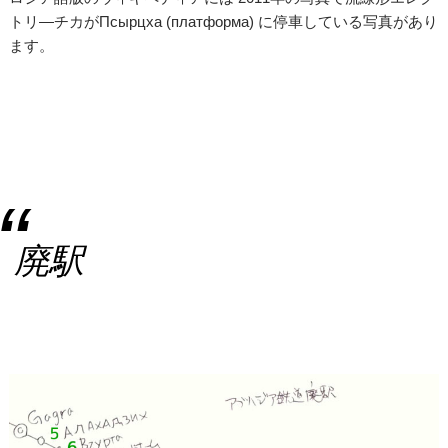
トリ―チカがПсырцха (платформа) に停車している写真があり
ます。
廃駅