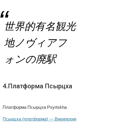
世界的有名観光
地ノヴィアフ
ォンの廃駅
4.Платформа Псырцха
Платформа Псырцха Psyrtskha
Псырцха (платформа) — Википедия