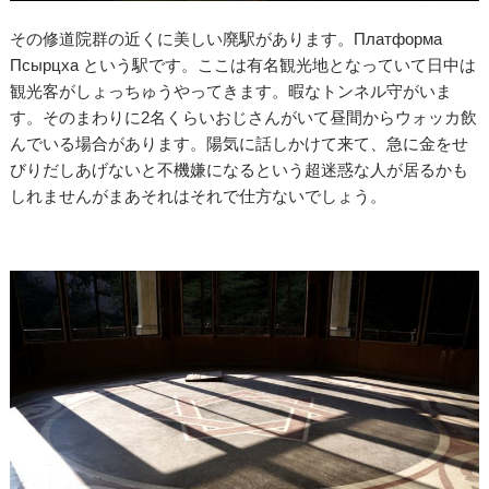
その修道院群の近くに美しい廃駅があります。Платформа
Псырцха という駅です。ここは有名観光地となっていて日中は
観光客がしょっちゅうやってきます。暇なトンネル守がいま
す。そのまわりに2名くらいおじさんがいて昼間からウォッカ飲
んでいる場合があります。陽気に話しかけて来て、急に金をせ
びりだしあげないと不機嫌になるという超迷惑な人が居るかも
しれませんがまあそれはそれで仕方ないでしょう。