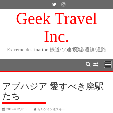
Skip
to
Geek Travel
content
Inc.
Extreme destination 鉄道/ソ連/廃墟/遺跡/道路
アブハジア 愛すべき廃駅
たち
2019年12月13日
セルゲイソ連スキー