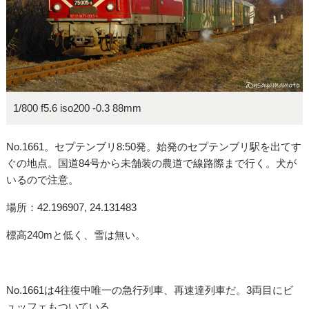
1/800 f5.6 iso200 -0.3 88mm
No.1661。セプテンブリ8:50発。始発のセプテンブリ駅を出てす
ぐの地点。国道84号から未舗装の農道で線路際まで行く。犬が
いるので注意。
場所：42.196907, 24.131483
標高240mと低く、雪は無い。
No.1661は4往復中唯一の急行列車、再速達列車だ。3両目にビ
ュッフェもついている。