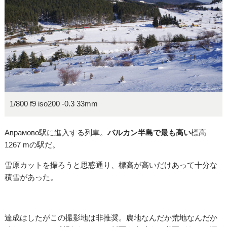
1/800 f9 iso200 -0.3 33mm
Аврамово駅に進入する列車。
バルカン半島で最も高い
標高
1267 mの駅だ。
雪原カットを撮ろうと思惑通り、標高が高いだけあって十分な
積雪があった。
達成はしたがこの撮影地は非推奨。農地なんだか荒地なんだか