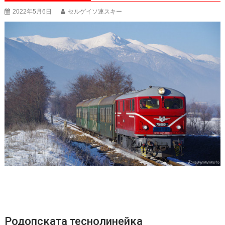
2022年5月6日
セルゲイソ連スキー
Родопската теснолинейка