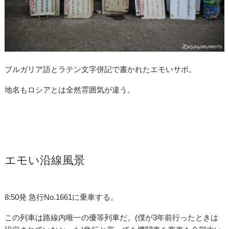
ブルガリア語とラテン文字併記で書かれたエモいサボ。
地名もロシアとは全然雰囲気が違う。
エモい沿線風景
8:50発 急行No.1661に乗車する。
この列車は路線内唯一の優等列車だ。(僕が3年前行ったときは