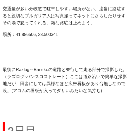
交通量が多い分岐道で駐車しやすい場所がない。適当に路駐す
ると親切なブルガリア人は写真撮ってネットにさらしたりせず
その場で怒ってくれる。雑な路駐は止めよう。
場所：41.886506, 23.500341
最後にRazlog～Banskoの道路と並行して走る部分で撮影した。
（ラズログ-バンスコストレート）ここは道路沿いで簡単な撮影
地だが、田舎にしては異様なほど広告看板があり台無しなので
没。(アコムの看板が入ってダサいみたいな気持ち)
2日目