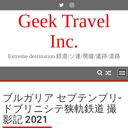
Skip
to
Geek Travel
content
Inc.
Extreme destination 鉄道/ソ連/廃墟/遺跡/道路
ブルガリア セプテンブリ-
ドブリニシテ狭軌鉄道 撮
影記 2021