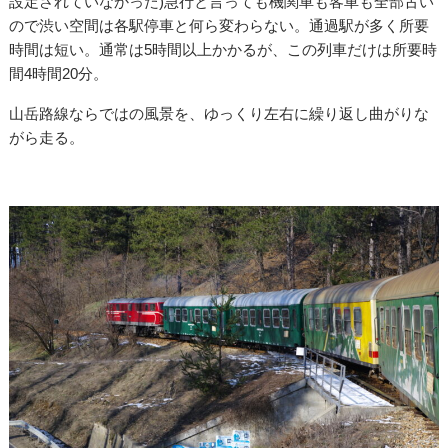
設定されていなかった)急行と言っても機関車も客車も全部古い
ので渋い空間は各駅停車と何ら変わらない。通過駅が多く所要
時間は短い。通常は5時間以上かかるが、この列車だけは所要時
間4時間20分。
山岳路線ならではの風景を、ゆっくり左右に繰り返し曲がりな
がら走る。