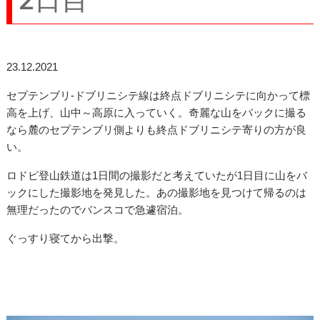
23.12.2021
セプテンブリ-ドブリニシテ線は終点ドブリニシテに向かって標
高を上げ、山中～高原に入っていく。奇麗な山をバックに撮る
なら麓のセプテンブリ側よりも終点ドブリニシテ寄りの方が良
い。
ロドピ登山鉄道は1日間の撮影だと考えていたが1日目に山をバ
ックにした撮影地を発見した。あの撮影地を見つけて帰るのは
無理だったのでバンスコで急遽宿泊。
ぐっすり寝てから出撃。