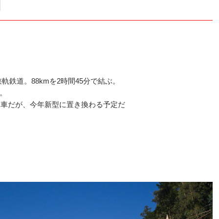
明
鉄道。88kmを2時間45分で結ぶ。
。
動車だが、今年新型に置き換わる予定だ