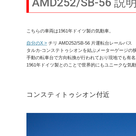
AMD252/SB-56 説
こちらの車両は1961年ドイツ製の気動車。
自分のX >
チリ AMD252/SB-56 片運転台レールバス
タルカ-コンステトゥシオンを結ぶメーターゲージの狭軌
手動の転車台で方向転換が行われており現地でも有名
1961年ドイツ製とのことで世界的にもユニークな気
コンスティトゥシオン付近