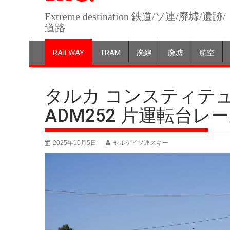
Extreme destination 鉄道/ソ連/廃墟/遺跡/
道路
RAILWAY
TRAM
廃線
廃墟
航空
タルカ コンスティテ
ADM252 片運転台レ
2025年10月5日
セルゲイソ連スキー