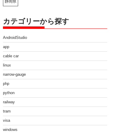
静岡県
カテゴリーから探す
AndroidStudio
app
cable car
linux
narrow-gauge
php
python
railway
tram
visa
windows