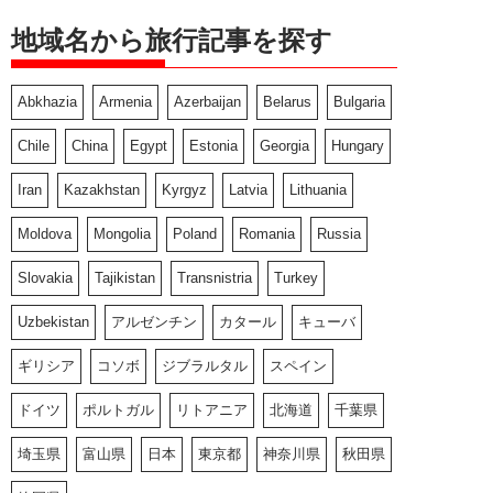
地域名から旅行記事を探す
Abkhazia
Armenia
Azerbaijan
Belarus
Bulgaria
Chile
China
Egypt
Estonia
Georgia
Hungary
Iran
Kazakhstan
Kyrgyz
Latvia
Lithuania
Moldova
Mongolia
Poland
Romania
Russia
Slovakia
Tajikistan
Transnistria
Turkey
Uzbekistan
アルゼンチン
カタール
キューバ
ギリシア
コソボ
ジブラルタル
スペイン
ドイツ
ポルトガル
リトアニア
北海道
千葉県
埼玉県
富山県
日本
東京都
神奈川県
秋田県