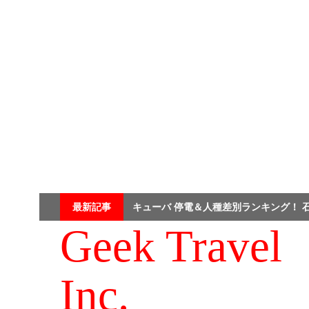
Skip
最新記事
キューバ 停電＆人種差別ランキング！ 
to
content
Geek Travel
Inc.