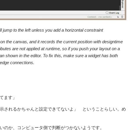
ill jump to the left unless you add a horizontal constraint
on the canvas, and it records the current position with designtime
ibutes are not applied at runtime, so if you push your layout on a
han shown in the editor. To fix this, make sure a widget has both
e edge connections.
ngしてます」
示されるかちゃんと設定できてないよ」 ということらしい。め
いのか、コンピュータ側で判断がつかないようです。