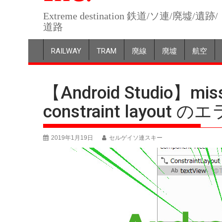
Extreme destination 鉄道/ソ連/廃墟/遺跡/
道路
RAILWAY
TRAM
廃線
廃墟
航空
【Android Studio】missi
constraint layou
2019年1月19日
セルゲイソ連スキー