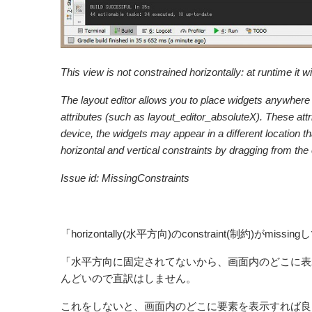
This view is not constrained horizontally: at runtime it w
The layout editor allows you to place widgets anywhere 
attributes (such as layout_editor_absoluteX). These attr
device, the widgets may appear in a different location t
horizontal and vertical constraints by dragging from th
Issue id: MissingConstraints
「horizontally(水平方向)のconstraint(制約)がmissi
「水平方向に固定されてないから、画面内のどこに表
んどいので直訳はしません。
これをしないと、画面内のどこに要素を表示すれば良