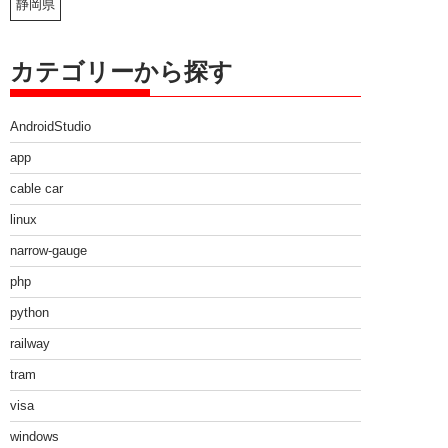
静岡県
カテゴリーから探す
AndroidStudio
app
cable car
linux
narrow-gauge
php
python
railway
tram
visa
windows