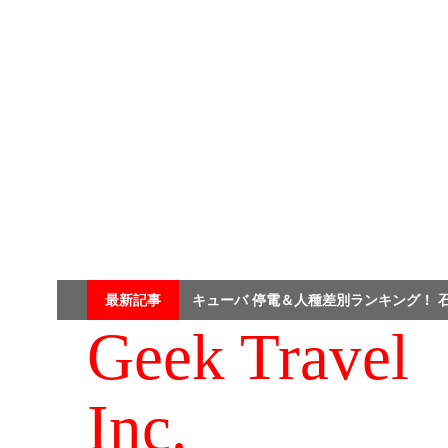
Skip
最新記事
キューバ 停電＆人種差別ランキング！ 
to
content
Geek Travel
Inc.