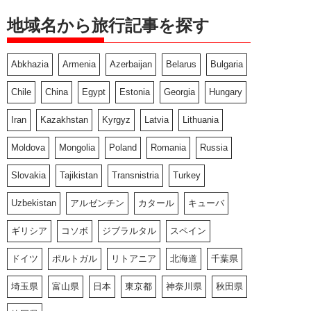
地域名から旅行記事を探す
Abkhazia
Armenia
Azerbaijan
Belarus
Bulgaria
Chile
China
Egypt
Estonia
Georgia
Hungary
Iran
Kazakhstan
Kyrgyz
Latvia
Lithuania
Moldova
Mongolia
Poland
Romania
Russia
Slovakia
Tajikistan
Transnistria
Turkey
Uzbekistan
アルゼンチン
カタール
キューバ
ギリシア
コソボ
ジブラルタル
スペイン
ドイツ
ポルトガル
リトアニア
北海道
千葉県
埼玉県
富山県
日本
東京都
神奈川県
秋田県