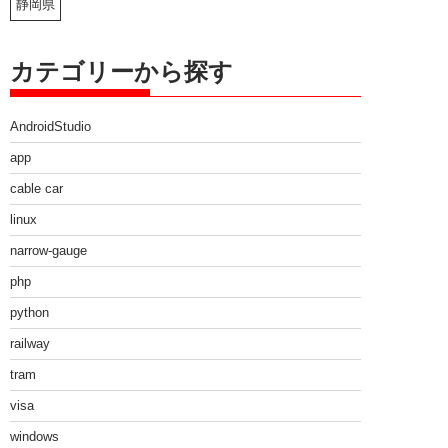
静岡県
カテゴリーから探す
AndroidStudio
app
cable car
linux
narrow-gauge
php
python
railway
tram
visa
windows