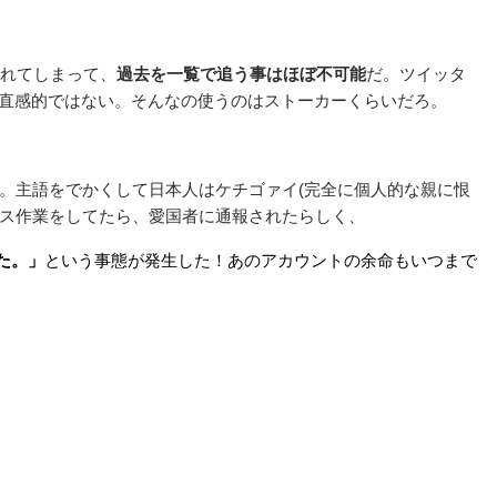
流れてしまって、
過去を一覧で追う事はほぼ不可能
だ。ツイッタ
くさいし直感的ではない。そんなの使うのはストーカーくらいだろ。
。主語をでかくして日本人はケチゴァイ(完全に個人的な親に恨
クス作業をしてたら、愛国者に通報されたらしく、
た。」
という事態が発生した！あのアカウントの余命もいつまで
イ国家で正気を失いそうなんだから、正気を保つための暴言くらいはほっと
ートを消しなさい」というキショいことをインターネット管理者に