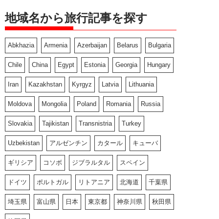
地域名から旅行記事を探す
Abkhazia
Armenia
Azerbaijan
Belarus
Bulgaria
Chile
China
Egypt
Estonia
Georgia
Hungary
Iran
Kazakhstan
Kyrgyz
Latvia
Lithuania
Moldova
Mongolia
Poland
Romania
Russia
Slovakia
Tajikistan
Transnistria
Turkey
Uzbekistan
アルゼンチン
カタール
キューバ
ギリシア
コソボ
ジブラルタル
スペイン
ドイツ
ポルトガル
リトアニア
北海道
千葉県
埼玉県
富山県
日本
東京都
神奈川県
秋田県