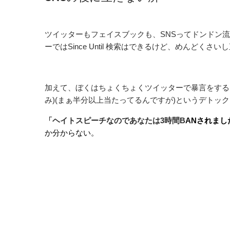
ツイッターもフェイスブックも、SNSってドンドン
ーではSince Until 検索はできるけど、めんど
加えて、ぼくはちょくちょくツイッターで暴言をする
み)(まぁ半分以上当たってるんですが)というデトッ
「ヘイトスピーチなのであなたは3時間B
ANされまし
か分からない。
愛国者は洗脳されてるから常にハッピーだろうが俺はケチゴ
いてくれ。まぁ俺としてもやりすぎたと思ったが「このツイ
言われるとは思わなかった。小学校の先生かよｗ