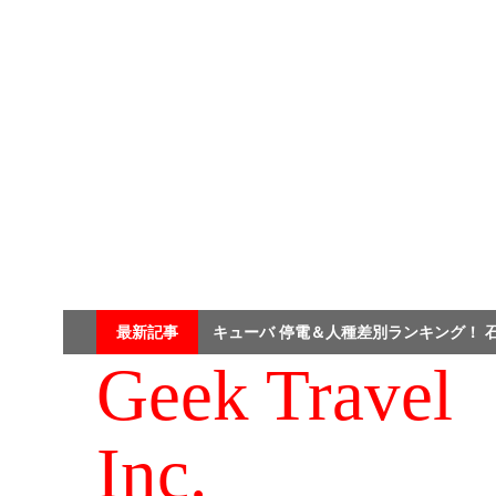
Skip
最新記事
キューバ 停電＆人種差別ランキング！ 
to
content
Geek Travel
Inc.