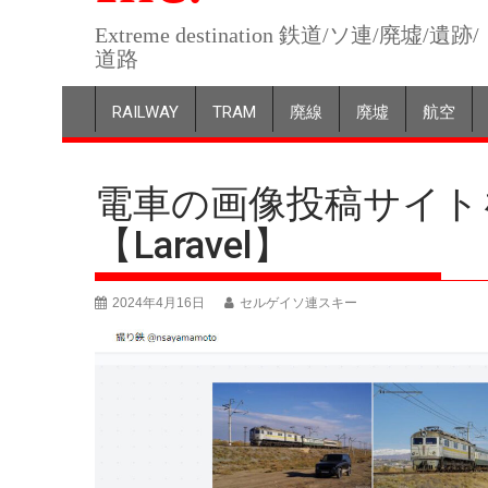
Extreme destination 鉄道/ソ連/廃墟/遺跡/
道路
RAILWAY
TRAM
廃線
廃墟
航空
電車の画像投稿サイト
【Laravel】
2024年4月16日
セルゲイソ連スキー