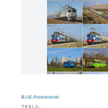
撮り鉄 @nsayamamoto
できました。