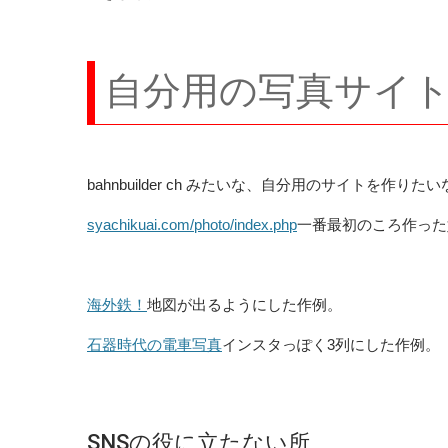
自分用の写真サイ
bahnbuilder ch みたいな、自分用のサイトを
syachikuai.com/photo/index.php
一番最初のころ作った
海外鉄！
地図が出るようにした作例。
石器時代の電車写真
インスタっぽく3列にした作例。
SNSの役に立たない所