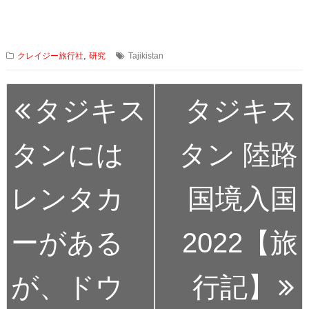
,
クレイジー旅行社
研究
Tajikistan
投
タジキス
タジキス
稿
ナ
ビ
タンには
タン 陸路
ゲ
ー
レンタカ
国境入国
シ
ョ
ン
ーがある
2022【旅
が、ドウ
行記】