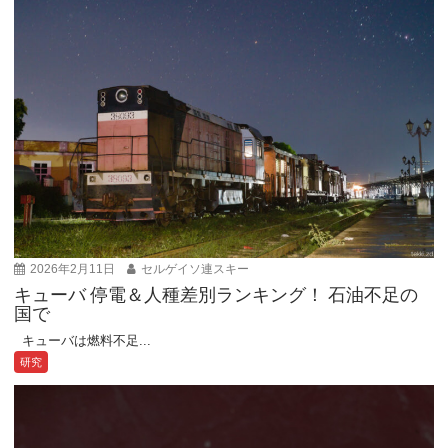
2026年2月11日
セルゲイソ連スキー
キューバ 停電＆人種差別ランキング！ 石油不足の
国で
キューバは燃料不足...
研究