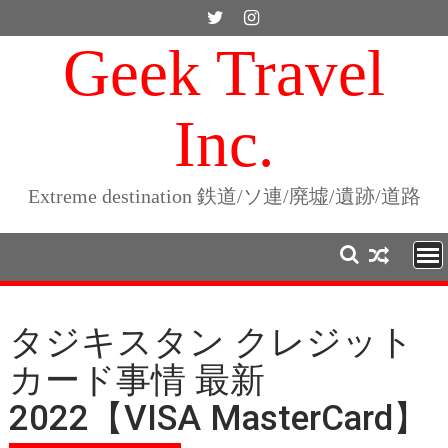
Skip
to
Geek Travel
content
Inc.
Extreme destination 鉄道/ソ連/廃墟/遺跡/道路
タジキスタン クレジット
カード事情 最新
2022【VISA MasterCard】