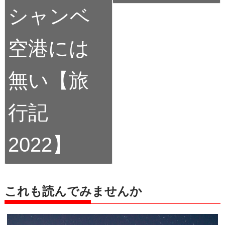
シャンベ
空港には
無い【旅
行記
2022】
これも読んでみませんか