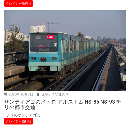
クレイジー旅行社
2025年10月7日
セルゲイソ連スキー
サンティアゴのメトロ アルストム NS-85 NS-93 チ
リの都市交通
チリのサンチアゴに...
クレイジー旅行社