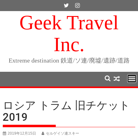
Skip
to
Geek Travel
content
Inc.
Extreme destination 鉄道/ソ連/廃墟/遺跡/道路
ロシア トラム 旧チケット
2019
2019年12月15日
セルゲイソ連スキー