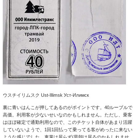
ウスチイリムスク Ust-Illimsk Уст-Илимск
裏に青いはんこが押してあるのがポイントです。40ルーブルで
高価。利用客が少ないせいなのかもしれません。ただし、乗客
はほぼ確定で通勤利用なので、このチケット自体があまり活躍
していないようで、1回1回払って乗ってる客がめったに来ない
ような感じでした。車掌は居らず(早朝は居るのかもしれませ